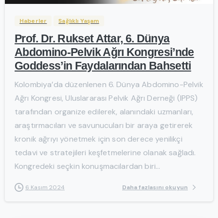
Haberler
Sağlıklı Yaşam
Prof. Dr. Rukset Attar, 6. Dünya
Abdomino-Pelvik Ağrı Kongresi’nde
Goddess’in Faydalarından Bahsetti
Kolombiya’da düzenlenen 6. Dünya Abdomino-Pelvik
Ağrı Kongresi, Uluslararası Pelvik Ağrı Derneği (IPPS)
tarafından organize edilerek, alanındaki uzmanları,
araştırmacıları ve savunucuları bir araya getirerek
kronik ağrıyı yönetmek için son derece yenilikçi
tedavi ve stratejileri keşfetmelerine olanak sağladı.
Kongredeki seçkin konuşmacılardan biri...
Daha fazlasını okuyun
6 Kasım 2024