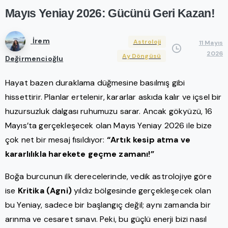
Mayıs
Yeniay
2026:
Gücünü
Geri
Kazan!
İrem
Astroloji
11 Mayıs
2026
Ay Döngüsü
Değirmencioğlu
Hayat bazen duraklama düğmesine basılmış gibi
hissettirir. Planlar ertelenir, kararlar askıda kalır ve içsel bir
huzursuzluk dalgası ruhumuzu sarar. Ancak gökyüzü, 16
Mayıs’ta gerçekleşecek olan Mayıs Yeniay 2026 ile bize
çok net bir mesaj fısıldıyor:
“Artık kesip atma ve
kararlılıkla harekete geçme zamanı!”
Boğa burcunun ilk derecelerinde, vedik astrolojiye göre
ise
Kritika (Agni)
yıldız bölgesinde gerçekleşecek olan
bu Yeniay, sadece bir başlangıç değil; aynı zamanda bir
arınma ve cesaret sınavı. Peki, bu güçlü enerji bizi nasıl