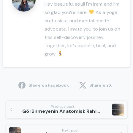
Hey beautiful soul! I'm Irem and I’m
so glad you’re here!
As a yoga
enthusiast and mental health
advocate, I invite you to join us on
this self-discovery journey.
Together, let’s explore, heal, and
grow.
Share on Facebook
Share on X
Continue
Previous post
Görünmeyenin Anatomisi: Rahim Bilgeliği Nedir?
Reading
Next post