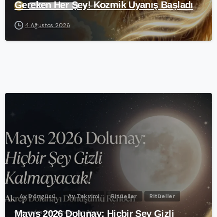
Gereken Her Şey! Kozmik Uyanış Başladı
4 Ağustos 2026
-
Ay Döngüsü
Ay Takvimi
Ritüeller
Ritüeller
Mayıs 2026 Dolunay: Hiçbir Şey Gizli