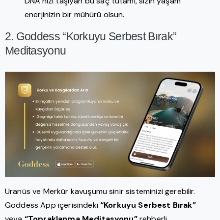
DNA’nızı taşıyan bu saç tutamı, sizin yaşam
enerjinizin bir mühürü olsun.
2. Goddess “Korkuyu Serbest Bırak”
Meditasyonu
Uranüs ve Merkür kavuşumu sinir sisteminizi gerebilir.
Goddess App içerisindeki
“Korkuyu Serbest Bırak”
veya
“Topraklanma Meditasyonu”
rehberli