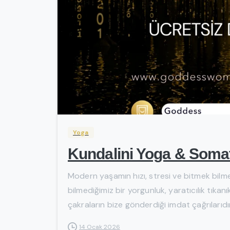
Yoga
Kundalini Yoga & Somat
Modern yaşamın hızı, stresi ve bitmek bilm
bilmediğimiz bir yorgunluk, yaratıcılık tıkan
çakraların bize gönderdiği imdat çağrılarıdır
14 Ocak 2026