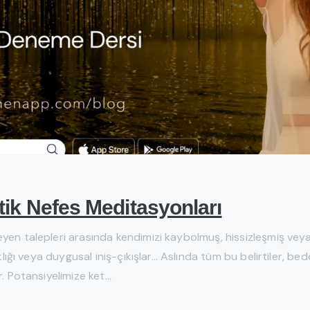
ik Nefes Meditasyonları
eyen talepleri arasında kendimizi kaybolmuş, hissizleşmiş vey
ıklığı veya duygusal iniş-çıkışlar… Aslında tüm bu belirtiler, be
. Potansiyelimize ket...