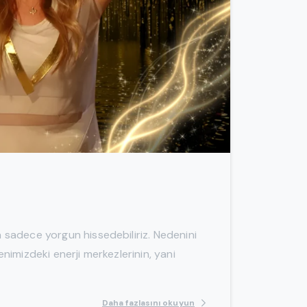
-
a sadece yorgun hissedebiliriz. Nedenini
denimizdeki enerji merkezlerinin, yani
Daha fazlasını okuyun