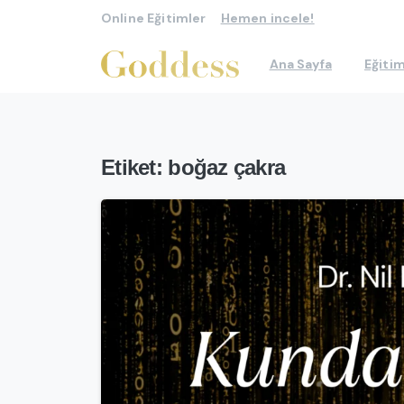
Online Eğitimler
Hemen incele!
Ana Sayfa
Eğitim
Etiket:
boğaz çakra