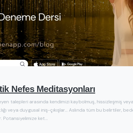
ik Nefes Meditasyonları
eyen talepleri arasında kendimizi kaybolmuş, hissizleşmiş vey
ıklığı veya duygusal iniş-çıkışlar… Aslında tüm bu belirtiler, be
. Potansiyelimize ket...