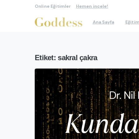
Online Eğitimler
Hemen incele!
Ana Sayfa
Eğitim
Etiket:
sakral çakra