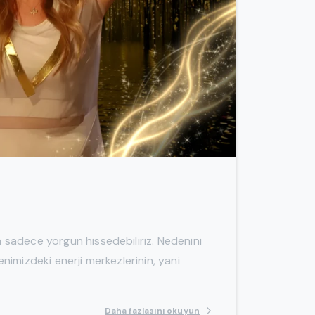
-
a sadece yorgun hissedebiliriz. Nedenini
denimizdeki enerji merkezlerinin, yani
Daha fazlasını okuyun