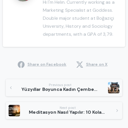
Hi I'm Helin. Currently working as a
Marketing Specialist at Goddess.
Double major student at Boğaziçi
University, History and Sociology
departments, with a GPA of 3,79.
Share on Facebook
Share on X
Continue
Previous post
Yüzyıllar Boyunca Kadın Çemberleri
Reading
Next post
Meditasyon Nasıl Yapılır: 10 Kolay Adımda Başlangıç Seviyesinden Uzmanlığa