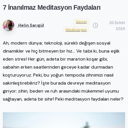
7
İnanılmaz
Meditasyon
Faydaları
Genel
20 Şubat
Helin Sarıgül
2024
Meditasyon
Ah, modern dünya; teknoloji, sürekli değişen sosyal
dinamikler ve hiç bitmeyen bir hız… Ve tabii ki, buna eşlik
eden stres! Her gün, adeta bir maraton koşar gibi,
sabahın erken saatlerinden geceye kadar durmadan
koşturuyoruz. Peki, bu yoğun tempoda zihnimizi nasıl
sakinleştirebiliriz? İşte burada devreye meditasyon
giriyor; zihin, beden ve ruh arasındaki mükemmel uyumu
sağlayan, adeta bir sihir! Peki meditasyon faydaları neler?