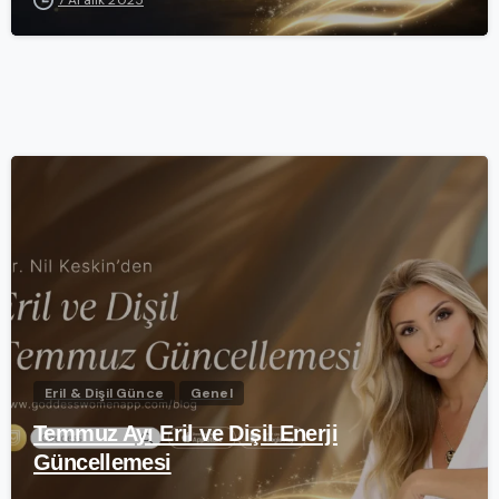
-
Eril & Dişil Günce
Genel
Temmuz Ayı Eril ve Dişil Enerji
Güncellemesi