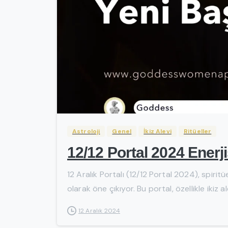
Astroloji
Genel
İkiz Alevi
Ritüeller
12/12 Portal 2024 Enerji
12 Aralık Portalı (12/12 Portal 2024), spiri
olarak öne çıkıyor. Bu portal, özellikle ikiz a
12 Aralık 2024