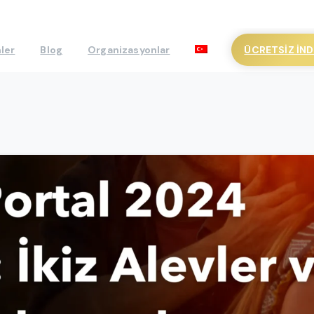
ÜCRETSIZ İND
ler
Blog
Organizasyonlar