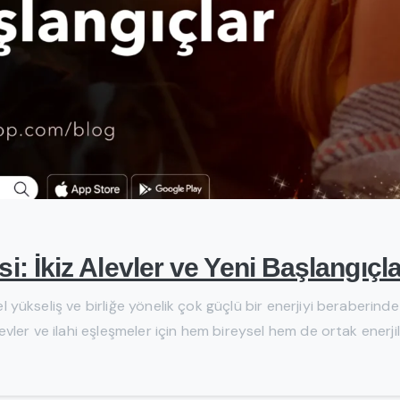
si: İkiz Alevler ve Yeni Başlangıçl
tüel yükseliş ve birliğe yönelik çok güçlü bir enerjiyi beraberi
levler ve ilahi eşleşmeler için hem bireysel hem de ortak enerjile