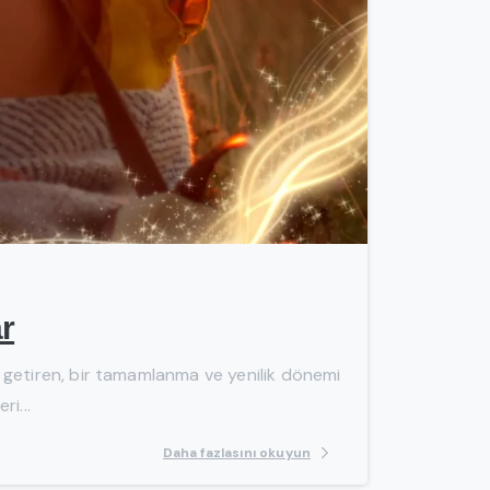
-
ar
nde getiren, bir tamamlanma ve yenilik dönemi
ri...
Daha fazlasını okuyun