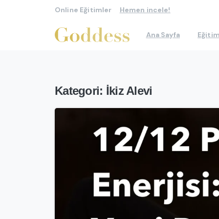
Online Eğitimler
Hemen incele!
Ana Sayfa
Eğitim
Kategori:
İkiz Alevi