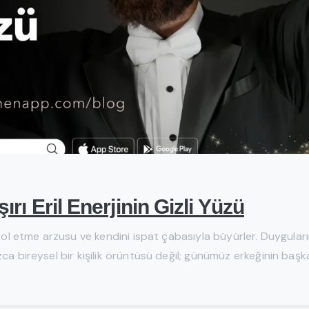
ı Eril Enerjinin Gizli Yüzü
rol etme arzusu ve kendini ispat çabasıyla büyürler. Duygularını 
 bireysel bir kişilik örüntüsü değil; günümüz erkeğinin başka bir 