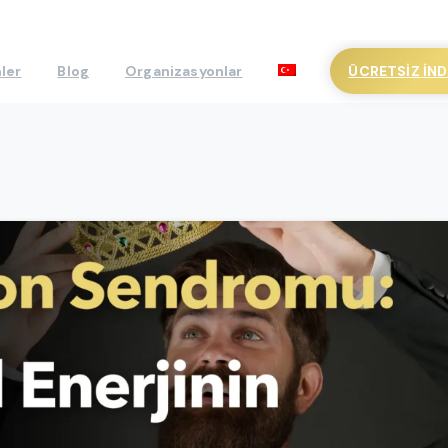
ÜCRETSIZ İND
ler
Blog
Organizasyonlar