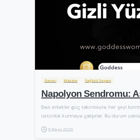
Genel
Makale
Sağlıklı Yaşam
Napolyon Sendromu: Aşır
Bazı erkekler güç takıntısıyla, her şeyi kont
üstünlük kurmaya çalışırlar. Bu durum yalnızca
9 Mayıs 2025