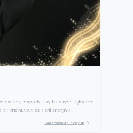
-
bastırır, empatiyi zayıflık sayar, ilişkilerde
krizini, yani aşırı eril enerjinin...
Daha fazlasını okuyun