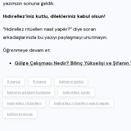
yazımızın sonuna geldik.
Hıdırellez’iniz kutlu, dilekleriniz kabul olsun!
“Hıdırellez ritüelleri nasıl yapılır?” diye soran
arkadaşlarınızla bu yazıyı paylaşmayı unutmayın.
Öğrenmeye devam et:
Gölge Çalışması Nedir? Bilinç Yükselişi ve Şifanın 
5 mayıs
6 mayıs
baharın gelişi
baharın gelişini kutlama
hıdırellez nedir
hıdırellez ritüelleri
hıdırellez ritüelleri nasıl yapılır
kültürel miras