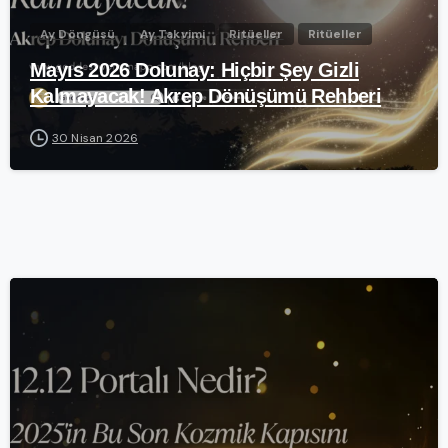
Ay Döngüsü
Ay Takvimi
Ritüeller
Ritüeller
Mayıs 2026 Dolunay: Hiçbir Şey Gizli
Kalmayacak! Akrep Dönüşümü Rehberi
30 Nisan 2026
-