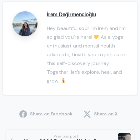
İrem Değirmencioğlu
Hey beautiful soul! I'm Irem and I’m
so glad you’re here!
As a yoga
enthusiast and mental health
advocate, I invite you to join us on
this self-discovery journey.
Together, let’s explore, heal, and
grow.
Share on Facebook
Share on X
Continue
Previous post