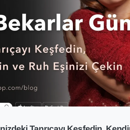
inizdeki Tanrıçayı Keşfedin, Kendi