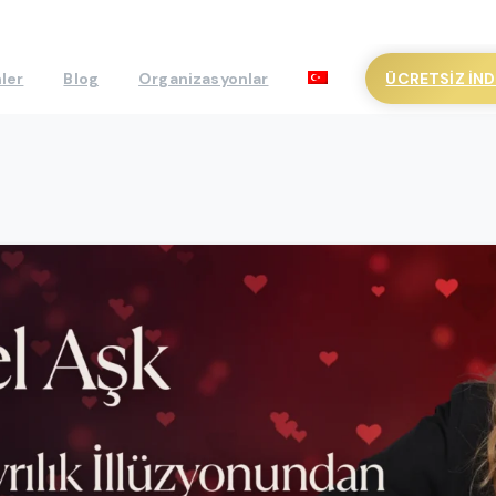
ÜCRETSIZ İND
ler
Blog
Organizasyonlar