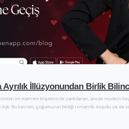
Ayrılık İllüzyonundan Birlik Bilin
kalbimizin en mahrem köşelerinde yankılanan, ancak modern h
l Aşk. Bu kavram, çoğumuzun bildiği romantik, koşullu ya da