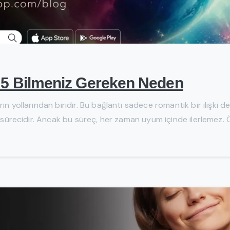
 5 Bilmeniz Gereken Neden
in yollarından biridir. Bu bağlantı sadece romantik bir ilişki d
 sürecidir. Ancak bu süreç, her zaman uyum içinde ilerlemez. Öze