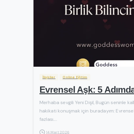
İlişkiler
Online Eğitim
Evrensel Aşk: 5 Adımda 
Merhaba sevgili Yeni Dişil, Bugün seninle 
hakikati konuşmak için buradayım: Evrense
fazlası....
14 Mart 2026