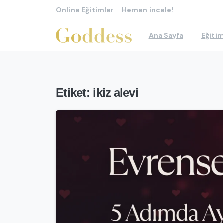
Online Eğitimler
Hemen incele!
Ana Sayfa
Eğitim
Etiket:
ikiz alevi