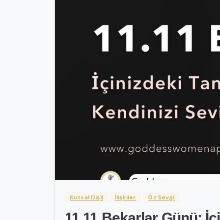
Kutsal Dişil
İlişkiler
Öz Sevgi
11.11 Bekarlar Günü: İç