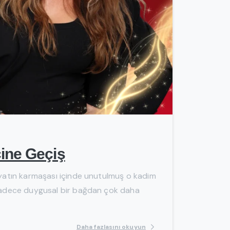
-
cine Geçiş
ayatın karmaşası içinde unutulmuş o kadim
 sadece duygusal bir bağdan çok daha
Daha fazlasını okuyun