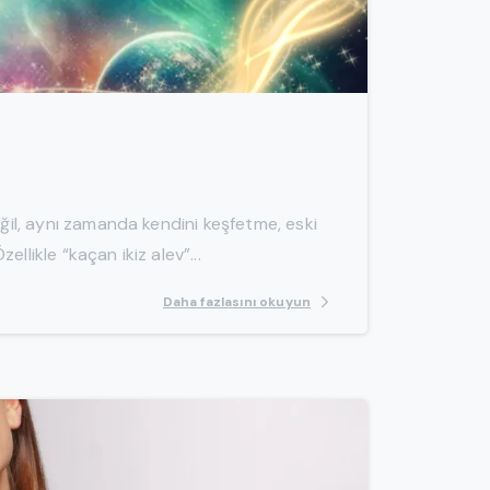
-
eğil, aynı zamanda kendini keşfetme, eski
llikle “kaçan ikiz alev”...
Daha fazlasını okuyun