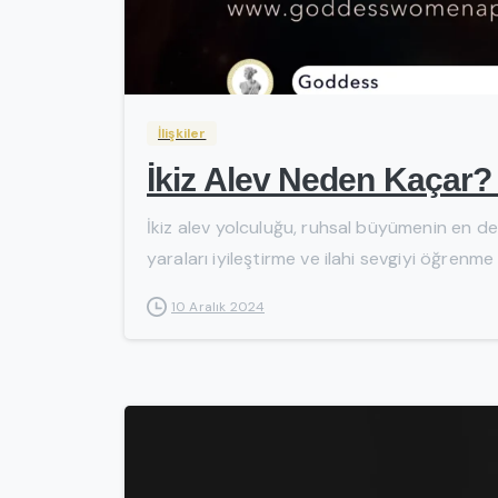
İlişkiler
İkiz Alev Neden Kaçar?
İkiz alev yolculuğu, ruhsal büyümenin en der
yaraları iyileştirme ve ilahi sevgiyi öğrenme
10 Aralık 2024