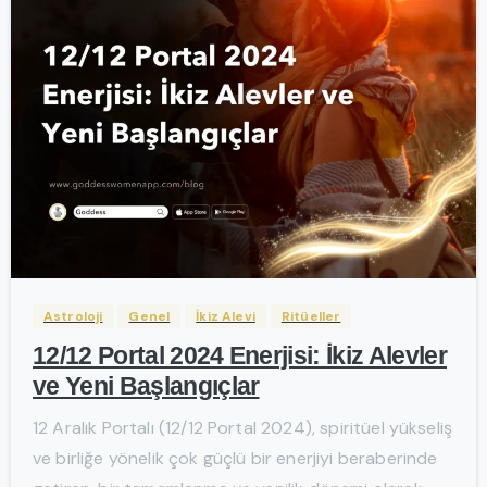
-
Astroloji
Genel
İkiz Alevi
Ritüeller
12/12 Portal 2024 Enerjisi: İkiz Alevler
ve Yeni Başlangıçlar
12 Aralık Portalı (12/12 Portal 2024), spiritüel yükseliş
ve birliğe yönelik çok güçlü bir enerjiyi beraberinde