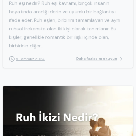
Ruh eşi nedir? Ruh eşi kavramı, birçok insanın
hayatında aradığı derin ve uyumlu bir bağlantıyı
ifade eder. Ruh eşleri, birbirini tamamlayan ve aynı
ruhsal frekansta olan iki kişi olarak tanımlanır. Bu
kişiler, genellikle romantik bir ilişki içinde olan,
birbirinin diğer...
Daha fazlasını okuyun
5 Temmuz 2024