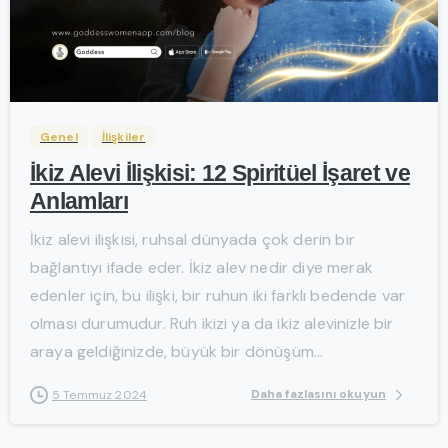
-
Genel
İlişkiler
İkiz Alevi İlişkisi: 12 Spiritüel İşaret ve
Anlamları
İkiz alevi ilişkisi, ruhsal dünyada çok derin bir
bağlantıyı ifade eder. İkiz alev nedir diye merak
edenler için, bu ilişki, bir ruhun iki farklı bedende var
olması durumudur. Ruh ikizi ya da ikiz alevinizle bir
araya geldiğinizde, büyük bir dönüşüm...
Daha fazlasını okuyun
5 Temmuz 2024