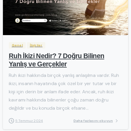
-
Genel
İlişkiler
Ruh İkizi Nedir? 7 Doğru Bilinen
Yanlış ve Gerçekler
Ruh ikizi hakkında birçok yanlış anlaşılma vardır. Ruh
ikizi, insanın hayatında çok özel bir yer tutar ve bir
kişi için derin bir anlam ifade eder. Ancak, ruh ikizi
kavramı hakkında bilinenler çoğu zaman doğru
değildir ve bu konuda birçok efsane...
Daha fazlasını okuyun
5 Temmuz 2024