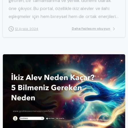
getiren, bir tamamlanma ve yenilik dönemi olarak
öne çıkıyor. Bu portal, özellikle ikiz alevler ve ilahi
eşleşmeler için hem bireysel hem de ortak enerjileri...
Daha fazlasını okuyun
12 Aralık 2024
-