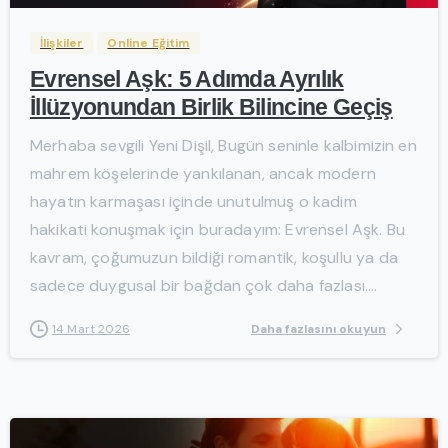
İlişkiler
Online Eğitim
Evrensel Aşk: 5 Adımda Ayrılık
İllüzyonundan Birlik Bilincine Geçiş
Merhaba sevgili Yeni Dişil, Bugün seninle kalbimizin en
mahrem köşelerinde yankılanan, ancak modern
hayatın karmaşası içinde unutulmuş o kadim
hakikati konuşmak için buradayım: Evrensel Aşk. Bu
kavram, çoğumuzun bildiği romantik, koşullu ya da
sadece duygusal bir bağdan çok daha fazlası....
Daha fazlasını okuyun
14 Mart 2026