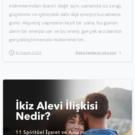
indirimlerinden ibaret değil; aynı zamanda öz sevgi,
güçlenme ve içimizdeki ilahi dişil enerjiyi kucaklama
günü. Alışveriş yapmanın keyfi bir yana, bu günün
derin bir enerjisi var ve bu enerji, gerçek arzularınızı
gerçekleştirmenizle mükemmel bir...
Daha fazlasını okuyun
10 Kasım 2024