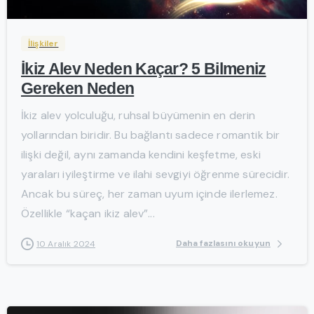
İlişkiler
İkiz Alev Neden Kaçar? 5 Bilmeniz
Gereken Neden
İkiz alev yolculuğu, ruhsal büyümenin en derin
yollarından biridir. Bu bağlantı sadece romantik bir
ilişki değil, aynı zamanda kendini keşfetme, eski
yaraları iyileştirme ve ilahi sevgiyi öğrenme sürecidir.
Ancak bu süreç, her zaman uyum içinde ilerlemez.
Özellikle “kaçan ikiz alev”...
Daha fazlasını okuyun
10 Aralık 2024