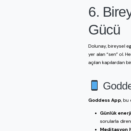
6. Bire
Gücü
Dolunay, bireysel eg
yer alan “sen” ol. H
açılan kapılardan bir
Goddes
Goddess App
, bu
Günlük enerj
sorularla diren
Meditasyon ha