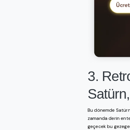
3. Ret
Satürn,
Bu dönemde Satürn, 
zamanda derin enteg
geçecek bu gezegenle