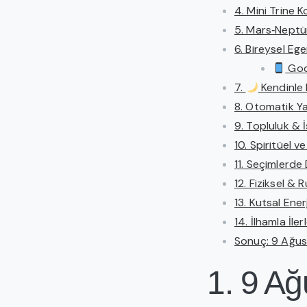
4. Mini Trine 
5. Mars‑Neptün 
6. Bireysel Eg
Godd
7.
Kendinle B
8. Otomatik Y
9. Topluluk & İ
10. Spiritüel 
11. Seçimlerde 
12. Fiziksel & 
13. Kutsal Ener
14. İlhamla İle
Sonuç: 9 Ağus
1. 9 A