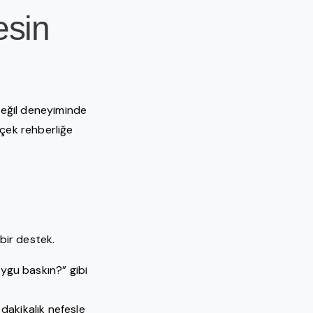
esin
 değil deneyiminde
rçek rehberliğe
 bir destek.
ygu baskın?” gibi
 dakikalık nefesle