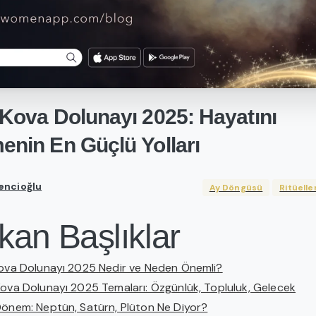
Kova
Dolunayı
2025:
Hayatını
enin
En
Güçlü
Yolları
encioğlu
Ay Döngüsü
Ritüelle
kan Başlıklar
Kova Dolunayı 2025 Nedir ve Neden Önemli?
Kova Dolunayı 2025 Temaları: Özgünlük, Topluluk, Gelecek
Dönem: Neptün, Satürn, Plüton Ne Diyor?