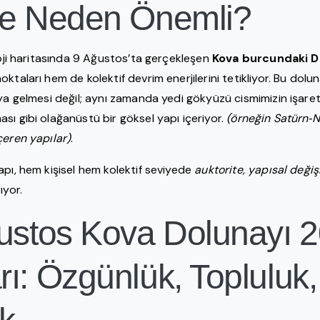
ve Neden Önemli?
loji haritasında 9 Ağustos’ta gerçekleşen
Kova burcundaki D
ktaları hem de kolektif devrim enerjilerini tetikliyor. Bu dolu
ya gelmesi değil; aynı zamanda yedi gökyüzü cismimizin işaret
sı gibi olağanüstü bir göksel yapı içeriyor.
(örneğin Satürn‑
çeren yapılar)
.
apı, hem kişisel hem kolektif seviyede
auktorite, yapısal deği
ıyor.
ğustos Kova Dolunayı 
ı: Özgünlük, Topluluk,