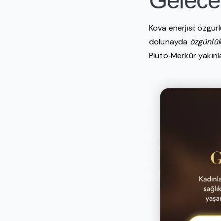
Gelece
Kova enerjisi; özgür
dolunayda
özgünlü
Pluto‑Merkür yakınl