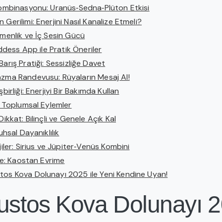
Kombinasyonu: Uranüs‑Sedna‑Plüton Etkisi
Gerilimi: Enerjini Nasıl Kanalize Etmeli?
emenlik ve İç Sesin Gücü
ess App ile Pratik Öneriler
arış Pratiği: Sessizliğe Davet
azma Randevusu: Rüyaların Mesaj Al!
şbirliği: Enerjiyi Bir Bakımda Kullan
ve Toplumsal Eylemler
Dikkat: Bilinçli ve Genele Açık Kal
Ruhsal Dayanıklılık
jiler: Sirius ve Jüpiter‑Venüs Kombini
rle: Kaostan Evrime
tos Kova Dolunayı 2025 ile Yeni Kendine Uyan!
ğustos Kova Dolunayı 