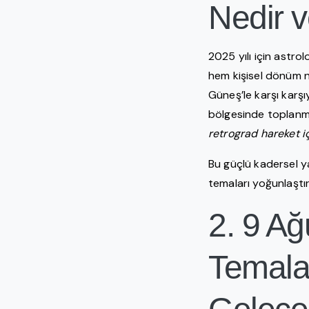
Nedir 
2025 yılı için astro
hem kişisel dönüm no
Güneş’le karşı karşı
bölgesinde toplanma
retrograd hareket i
Bu güçlü kadersel y
temaları yoğunlaştır
2. 9 A
Temalar