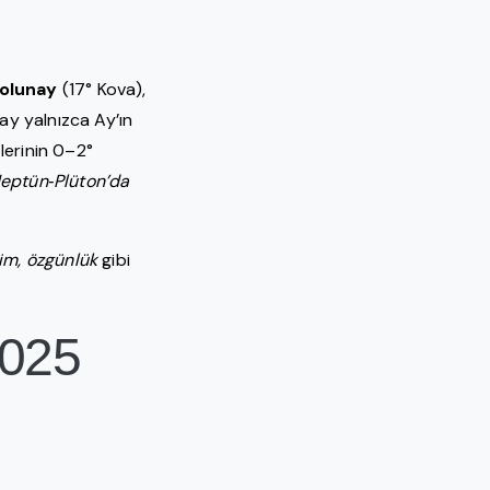
olunay
(17° Kova),
nay yalnızca Ay’ın
lerinin 0–2°
Neptün‑Plüton’da
şim, özgünlük
gibi
2025