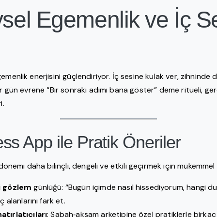
ysel Egemenlik ve İç S
emenlik enerjisini güçlendiriyor. İç sesine kulak ver, zihninde
er gün evrene “Bir sonraki adımı bana göster” deme ritüeli, ge
i.
s App ile Pratik Öneriler
 dönemi daha bilinçli, dengeli ve etkili geçirmek için mükemmel
i gözlem
günlüğü: “Bugün içimde nasıl hissediyorum, hangi du
ç alanlarını fark et.
tırlatıcıları
: Sabah‑akşam arketipine özel pratiklerle birkaç