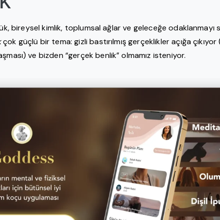
k
lük, bireysel kimlik, toplumsal ağlar ve geleceğe odaklanmayı 
k
çok güçlü bir tema: gizli bastırılmış gerçeklikler açığa çıkıyor
aşması) ve bizden “gerçek benlik” olmamız isteniyor.