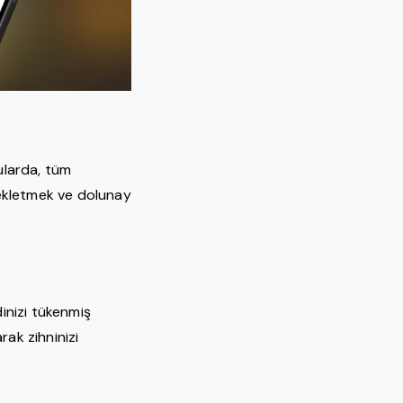
nularda, tüm
bekletmek ve dolunay
n
dinizi tükenmiş
rak zihninizi