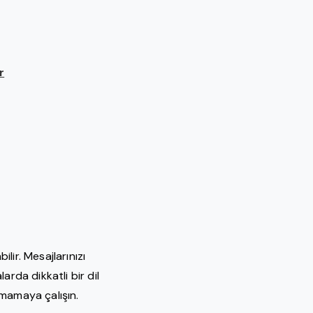
r
lir. Mesajlarınızı
rda dikkatli bir dil
lamamaya çalışın.