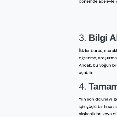
dönemde aceleyle ya
3.
Bilgi 
İkizler burcu, merakl
öğrenme, araştırma y
Ancak, bu yoğun bil
açabilir.
4.
Tamaml
Yılın son dolunayı, 
için güçlü bir fırsa
alışkanlıkları veya d