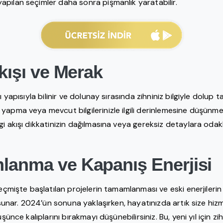
pılan seçimler daha sonra pişmanlık yaratabilir.
Akışı ve Merak
ı yapısıyla bilinir ve dolunay sırasında zihniniz bilgiyle dolup ta
apma veya mevcut bilgilerinizle ilgili derinlemesine düşünme i
gi akışı dikkatinizin dağılmasına veya gereksiz detaylara oda
anma ve Kapanış Enerjisi
geçmişte başlatılan projelerin tamamlanması ve eski enerjilerin
t sunar. 2024’ün sonuna yaklaşırken, hayatınızda artık size h
üşünce kalıplarını bırakmayı düşünebilirsiniz. Bu, yeni yıl için z