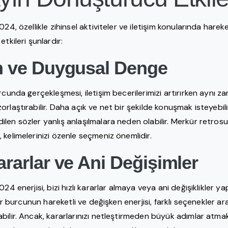
24, özellikle zihinsel aktiviteler ve iletişim konularında hareke
tkileri şunlardır:
im ve Duygusal Denge
rcunda gerçekleşmesi, iletişim becerilerimizi artırırken aynı
rlaştırabilir. Daha açık ve net bir şekilde konuşmak isteyebili
len sözler yanlış anlaşılmalara neden olabilir. Merkür retro
kelimelerinizi özenle seçmeniz önemlidir.
ararlar ve Ani Değişimler
024 enerjisi, bizi hızlı kararlar almaya veya ani değişiklikler 
ler burcunun hareketli ve değişken enerjisi, farklı seçenekler ar
bilir. Ancak, kararlarınızı netleştirmeden büyük adımlar atma