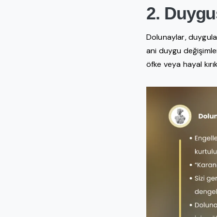
2. Duygus
Dolunaylar, duygular
ani duygu değişimler
öfke veya hayal kırı