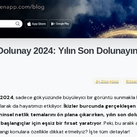
Dolunay
2024:
Yılın
Son
Dolunayın
Ay Döngüsü
Ritüe
y 2024
, sadece gökyüzünde büyüleyici bir görüntü sunmakla k
arak da hayatımızı etkiliyor.
İkizler burcunda gerçekleşen
zihinsel netlik temalarını ön plana çıkarırken, yılın son do
başlangıçlar için eşsiz bir fırsat yaratıyor
. Peki, bu aralı
 hangi konulara özellikle dikkat etmeliyiz? İşte tüm detaylar!