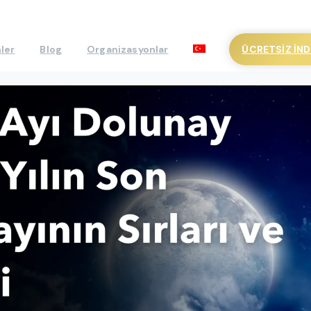
ÜCRETSIZ İND
ler
Blog
Organizasyonlar