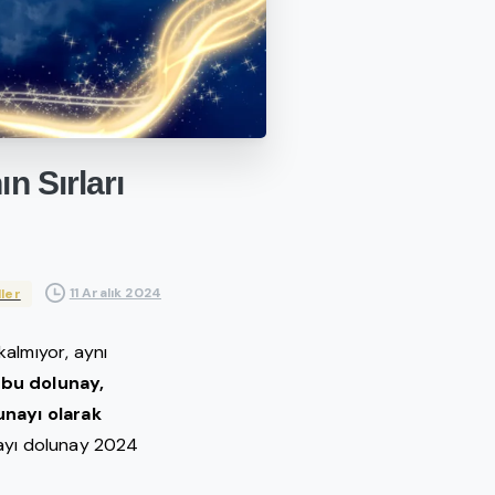
ın
Sırları
11 Aralık 2024
ller
almıyor, aynı
 bu dolunay,
lunayı olarak
k ayı dolunay 2024