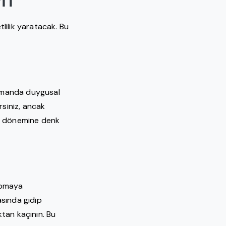
tlilik yaratacak. Bu
 zamanda duygusal
rsiniz, ancak
su dönemine denk
yapmaya
asında gidip
ktan kaçının. Bu