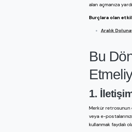
alan açmanıza yardı
Burçlara olan etki
Aralık Doluna
Bu Dön
Etmeliy
1. İletiş
Merkür retrosunun et
veya e-postalarınız
kullanmak faydalı ola