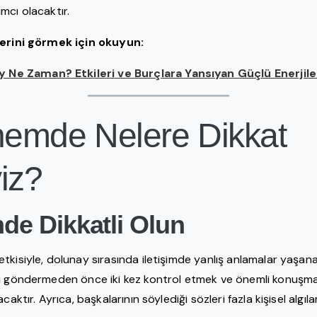
mcı olacaktır.
lerini görmek için okuyun:
y Ne Zaman? Etkileri ve Burçlara Yansıyan Güçlü Enerjile
emde Nelere Dikkat
iz?
imde Dikkatli Olun
kisiyle, dolunay sırasında iletişimde yanlış anlamalar yaşanabi
ı göndermeden önce iki kez kontrol etmek ve önemli konuşmala
caktır. Ayrıca, başkalarının söylediği sözleri fazla kişisel algı