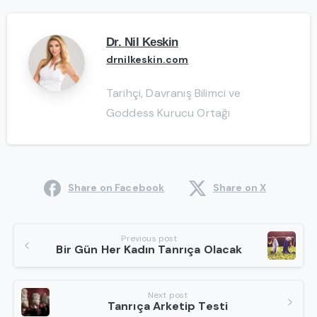
Dr. Nil Keskin
drnilkeskin.com
Tarihçi, Davranış Bilimci ve
Goddess Kurucu Ortağı
Share on Facebook
Share on X
Continue
Previous post
Bir Gün Her Kadın Tanrıça Olacak
Reading
Next post
Tanrıça Arketip Testi