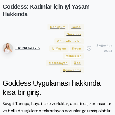
Goddess:
Kadınlar
için
İyi
Yaşam
Hakkında
Dönüşüm
Genel
Goddess
Güncellemeler
2 Ağustos
Dr. Nil Keskin
İyi Yaşam
Kadın
2024
Makaleler
Meditasyon
Özel
Uyumlanma
Goddess Uygulaması hakkında
kısa bir giriş.
Sevgili Tanrıça, hayat size zorluklar, acı, stres, zor insanlar
ve belki de ilişkilerde tekrarlayan sorunlar getirmiş olabilir.