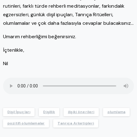
rutinleri, farklı türde rehberli meditasyonlar, farkındalık
egzersizleri, günlük dişil ipuçları, Tanrıça Ritüelleri,
olumlamalar ve çok daha fazlasıyla cevaplar bulacaksınız…
Umarım rehberliğimi beğenirsiniz.
İçtenlikle,
Nil
Dişil İpuçları
Dişillik
ilişiki önerileri
olumlama
pozitifi olumlamalar
Tanrıça Arketipleri