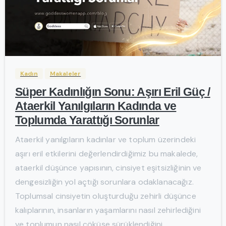
-
Kadın
Makaleler
Süper Kadınlığın Sonu: Aşırı Eril Güç /
Ataerkil Yanılgıların Kadında ve
Toplumda Yarattığı Sorunlar
Ataerkil yanılgıların kadınlar ve toplum üzerindeki
aşırı eril etkilerini değerlendirdiğimiz bu makalede,
ataerkil düşünce yapısının, cinsiyet eşitsizliğinin ve
dengesizliğin yol açtığı sorunlara odaklanacağız.
Toplumsal cinsiyetin oluşturduğu zehirli düşünce
kalıplarının, insanların yaşamlarını nasıl zehirlediğini
ve toplumun nasıl çöküşe sürüklendiğini