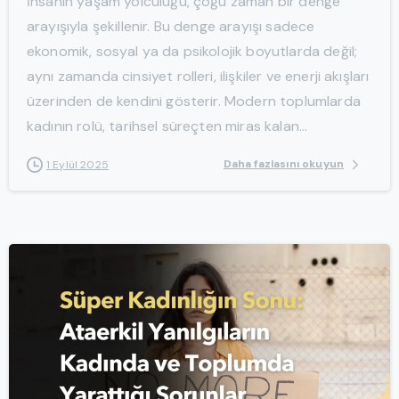
İnsanın yaşam yolculuğu, çoğu zaman bir denge
arayışıyla şekillenir. Bu denge arayışı sadece
ekonomik, sosyal ya da psikolojik boyutlarda değil;
aynı zamanda cinsiyet rolleri, ilişkiler ve enerji akışları
üzerinden de kendini gösterir. Modern toplumlarda
kadının rolü, tarihsel süreçten miras kalan...
Daha fazlasını okuyun
1 Eylül 2025