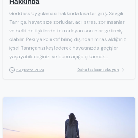
Hakkında
Goddess Uygulaması hakkında kısa bir giriş. Sevgili
Tanrıça, hayat size zorluklar, acı, stres, zor insanlar
ve belki de ilişkilerde tekrarlayan sorunlar getirmiş
olabilir. Peki ya kolektif bilinç dışından miras aldığınız
içsel Tanrıçanızı keşfederek hayatınızda geçişler
yaşayabileceğinizi ve bunu açığa çıkarmak...
Daha fazlasını okuyun
2 Ağustos 2024