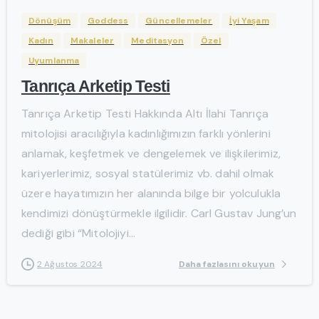
Dönüşüm
Goddess
Güncellemeler
İyi Yaşam
Kadın
Makaleler
Meditasyon
Özel
Uyumlanma
Tanrıça Arketip Testi
Tanrıça Arketip Testi Hakkında Altı İlahi Tanrıça
mitolojisi aracılığıyla kadınlığımızın farklı yönlerini
anlamak, keşfetmek ve dengelemek ve ilişkilerimiz,
kariyerlerimiz, sosyal statülerimiz vb. dahil olmak
üzere hayatımızın her alanında bilge bir yolculukla
kendimizi dönüştürmekle ilgilidir. Carl Gustav Jung’un
dediği gibi “Mitolojiyi...
Daha fazlasını okuyun
2 Ağustos 2024