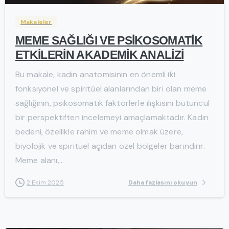
Makaleler
MEME SAĞLIĞI VE PSİKOSOMATİK
ETKİLERİN AKADEMİK ANALİZİ
Bu makale, kadın anatomisinin en önemli iki
fonksiyonel ve spiritüel alanlarından biri olan meme
sağlığının, psikosomatik faktörlerle ilişkisini bütüncül
bir perspektiften incelemeyi amaçlamaktadır. Kadın
bedeni, özellikle rahim ve meme olmak üzere,
biyolojik ve spiritüel açıdan özel bölgeler barındırır.
Meme alanı,...
Daha fazlasını okuyun
2 Ekim 2025