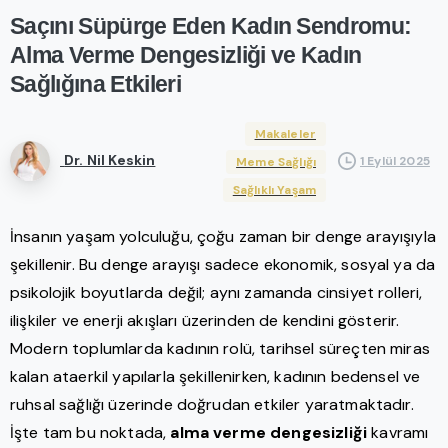
Saçını
Süpürge
Eden
Kadın
Sendromu:
Alma
Verme
Dengesizliği
ve
Kadın
Sağlığına
Etkileri
Makaleler
Dr. Nil Keskin
1 Eylül 2025
Meme Sağlığı
Sağlıklı Yaşam
İnsanın yaşam yolculuğu, çoğu zaman bir denge arayışıyla
şekillenir. Bu denge arayışı sadece ekonomik, sosyal ya da
psikolojik boyutlarda değil; aynı zamanda cinsiyet rolleri,
ilişkiler ve enerji akışları üzerinden de kendini gösterir.
Modern toplumlarda kadının rolü, tarihsel süreçten miras
kalan ataerkil yapılarla şekillenirken, kadının bedensel ve
ruhsal sağlığı üzerinde doğrudan etkiler yaratmaktadır.
İşte tam bu noktada,
alma verme dengesizliği
kavramı