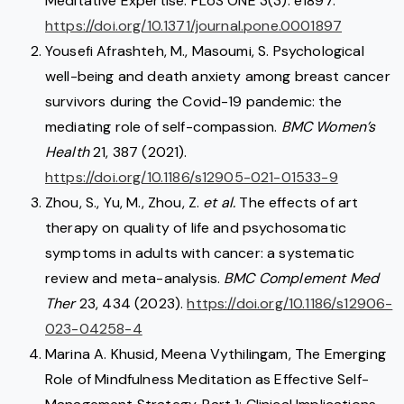
Meditative Expertise. PLoS ONE 3(3): e1897.
https://doi.org/10.1371/journal.pone.0001897
Yousefi Afrashteh, M., Masoumi, S. Psychological
well-being and death anxiety among breast cancer
survivors during the Covid-19 pandemic: the
mediating role of self-compassion.
BMC Women’s
Health
21, 387 (2021).
https://doi.org/10.1186/s12905-021-01533-9
Zhou, S., Yu, M., Zhou, Z.
et al.
The effects of art
therapy on quality of life and psychosomatic
symptoms in adults with cancer: a systematic
review and meta-analysis.
BMC Complement Med
Ther
23, 434 (2023).
https://doi.org/10.1186/s12906-
023-04258-4
Marina A. Khusid, Meena Vythilingam, The Emerging
Role of Mindfulness Meditation as Effective Self-