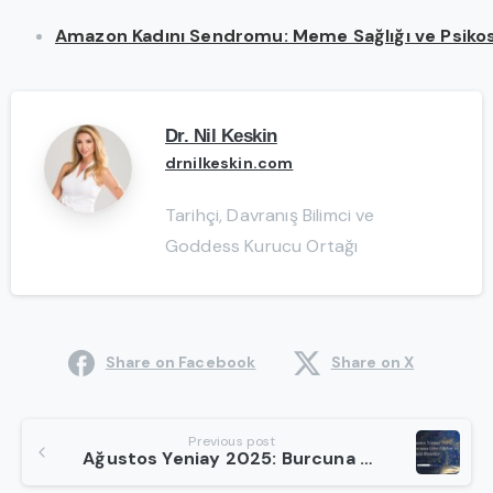
Amazon Kadını Sendromu: Meme Sağlığı ve Psikos
Dr. Nil Keskin
drnilkeskin.com
Tarihçi, Davranış Bilimci ve
Goddess Kurucu Ortağı
Share on Facebook
Share on X
Continue
Previous post
Ağustos Yeniay 2025: Burcuna Göre Etkileri ve Güçlü Ritüeller
Reading