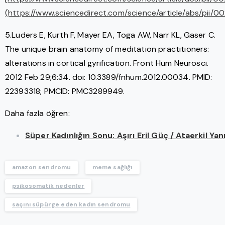
(https://www.sciencedirect.com/science/article/abs/pii
5.Luders E, Kurth F, Mayer EA, Toga AW, Narr KL, Gaser C.
The unique brain anatomy of meditation practitioners:
alterations in cortical gyrification. Front Hum Neurosci.
2012 Feb 29;6:34. doi: 10.3389/fnhum.2012.00034. PMID:
22393318; PMCID: PMC3289949.
Daha fazla öğren:
Süper Kadınlığın Sonu: Aşırı Eril Güç / Ataerkil Ya
amazon sendromu
meme sağlığı
psikosomatik nedenler
saçını süpürge eden kadın sendromu