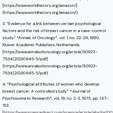
[https://www.worldhistory.org/amazon/]
(https://www.worldhistory.org/amazon/).
3. “Evidence for a link between certain psychological
factors and the risk of breast cancer in a case-control
study.” *Annals of Oncology*, vol. 1, no. 22-29, 1990,
Kluwer Academic Publishers, Netherlands.
[https://www.annalsofoncology.org/article/S0923-
7534(20)30945-5/pdf]
(https://www.annalsofoncology.org/article/S0923-
7534(20)30945-5/pdf).
4. “Psychological attributes of women who develop
breast cancer: A controlled study.” *Journal of
Psychosomatic Research*, vol. 19, no. 2-3, 1975, pp. 147-
153.
[
https://www.sciencedirect.com/science/article/abs/pii