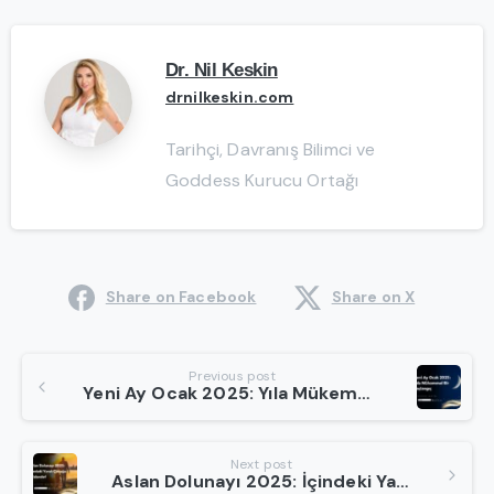
Dr. Nil Keskin
drnilkeskin.com
Tarihçi, Davranış Bilimci ve
Goddess Kurucu Ortağı
Share on Facebook
Share on X
Continue
Previous post
Yeni Ay Ocak 2025: Yıla Mükemmel Bir Başlangıç
Reading
Next post
Aslan Dolunayı 2025: İçindeki Yaralı Çocuğu Şifalandır!