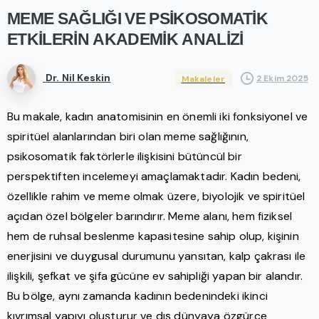
MEME
SAĞLIĞI
VE
PSİKOSOMATİK
ETKİLERİN
AKADEMİK
ANALİZİ
Dr. Nil Keskin
2 Ekim 2025
Makaleler
Bu makale, kadın anatomisinin en önemli iki fonksiyonel ve
spiritüel alanlarından biri olan meme sağlığının,
psikosomatik faktörlerle ilişkisini bütüncül bir
perspektiften incelemeyi amaçlamaktadır. Kadın bedeni,
özellikle rahim ve meme olmak üzere, biyolojik ve spiritüel
açıdan özel bölgeler barındırır. Meme alanı, hem fiziksel
hem de ruhsal beslenme kapasitesine sahip olup, kişinin
enerjisini ve duygusal durumunu yansıtan, kalp çakrası ile
ilişkili, şefkat ve şifa gücüne ev sahipliği yapan bir alandır.
Bu bölge, aynı zamanda kadının bedenindeki ikinci
kıvrımsal yapıyı oluşturur ve dış dünyaya özgürce