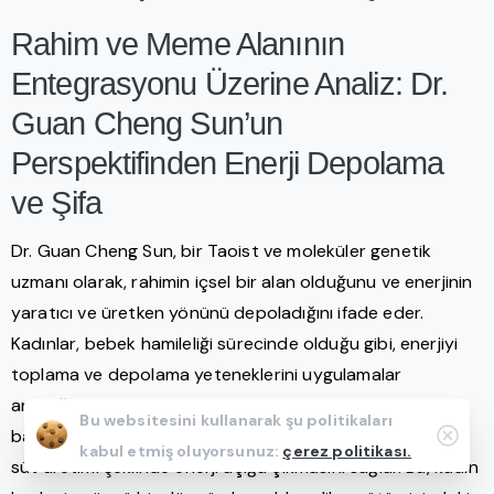
Rahim ve Meme Alanının
Entegrasyonu Üzerine Analiz: Dr.
Guan Cheng Sun’un
Perspektifinden Enerji Depolama
ve Şifa
Dr. Guan Cheng Sun, bir Taoist ve moleküler genetik
uzmanı olarak, rahimin içsel bir alan olduğunu ve enerjinin
yaratıcı ve üretken yönünü depoladığını ifade eder.
Kadınlar, bebek hamileliği sürecinde olduğu gibi, enerjiyi
toplama ve depolama yeteneklerini uygulamalar
aracılığıyla aktive edebilirler. Bu süreç, bedenin ince
Bu websitesini kullanarak şu politikaları
Clos
bağırsak ve kalp ile senkronize çalışarak meme alanında
kabul etmiş oluyorsunuz:
çerez politikası.
süt üretimi şeklinde enerji açığa çıkmasını sağlar. Bu, kadın