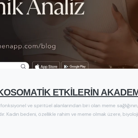
İKOSOMATİK ETKİLERİN AKADEM
fonksiyonel ve spiritüel alanlarından biri olan meme sağlığının,
. Kadın bedeni, özellikle rahim ve meme olmak üzere, biyoloji