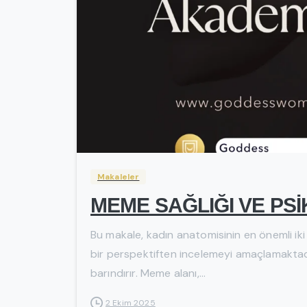
Makaleler
MEME SAĞLIĞI VE PS
Bu makale, kadın anatomisinin en önemli iki 
bir perspektiften incelemeyi amaçlamaktadır
barındırır. Meme alanı,...
2 Ekim 2025