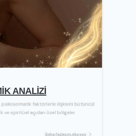
-
İK ANALİZİ
 psikosomatik faktörlerle ilişkisini bütüncül
k ve spiritüel açıdan özel bölgeler
Daha fazlasını okuyun