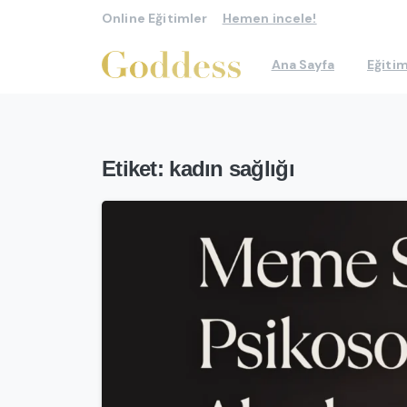
Online Eğitimler
Hemen incele!
Ana Sayfa
Eğitim
Etiket:
kadın sağlığı