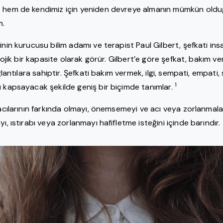
 hem de kendimiz için yeniden devreye almanın mümkün olduğ
m.
inin kurucusu bilim adamı ve terapist Paul Gilbert, şefkati ins
kolojik bir kapasite olarak görür. Gilbert’e göre şefkat, bakım 
ağlantılara sahiptir. Şefkati bakım vermek, ilgi, sempati, empati
1
ı kapsayacak şekilde geniş bir biçimde tanımlar.
 acılarının farkında olmayı, önemsemeyi ve acı veya zorlanmal
yı, ıstırabı veya zorlanmayı hafifletme isteğini içinde barındır.