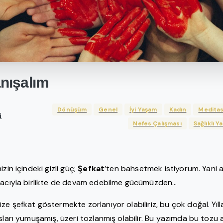
nışalım
Dönüşüm
Genel
İyi Yaşam
Kadın
Medita
i
Nefes Çalışması
Sağlıklı 
zin içindeki gizli güç;
Şefkat
’ten bahsetmek istiyorum. Yani a
, acıyla birlikte de devam edebilme gücümüzden…
e şefkat göstermekte zorlanıyor olabiliriz, bu çok doğal. Yılla
sları yumuşamış, üzeri tozlanmış olabilir. Bu yazımda bu tozu 