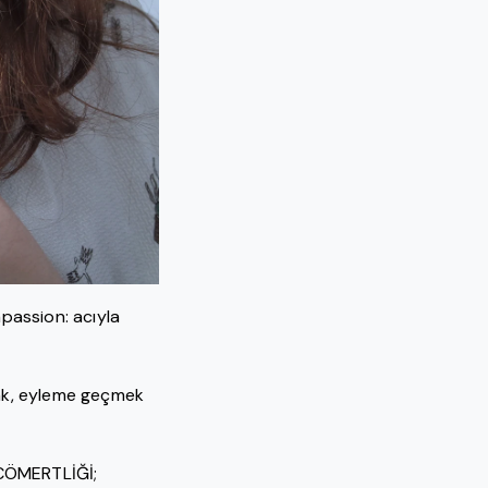
mpassion: acıyla
ak, eyleme geçmek
, CÖMERTLİĞİ;