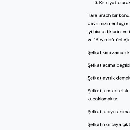
Bir niyet olara
Tara Brach bir konus
beynimizin entegre o
iyi hissettiklerini ve 
ve “Beyin bütünleşi
Şefkat kimi zaman kar
Şefkat acıma değildi
Şefkat ayrılık demek
Şefkat, umutsuzluk d
kucaklamaktır.
Şefkat, acıyı tanım
Şefkatin ortaya çıkt