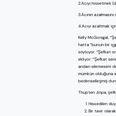
2.Acıyı hissetmek 
3.Acının azalmasını 
4.Acıyı azaltmak i
Kelly McGonigal, “Ş
hatta “bunun bir içg
söylüyor. “Şefkat or
ekliyor: “Şefkat sen
andan silemesem de,
mümkün olduğuna ina
bedenselleşmiş du
Thupten Jinpa, şefk
Hissedilen duy
Bir tavır olarak