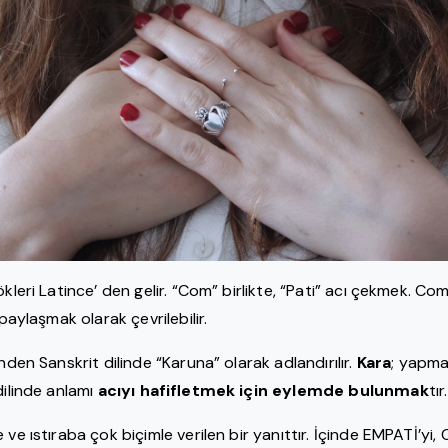
ökleri Latince’ den gelir. “Com” birlikte, “Pati” acı çekmek. Co
 paylaşmak olarak çevrilebilir.
inden Sanskrit dilinde “Karuna” olarak adlandırılır.
Kara
; yapm
dilinde anlamı
acıyı hafifletmek için eylemde bulunmak
tır.
 ve ıstıraba çok biçimle verilen bir yanıttır. İçinde EMPATİ’yi