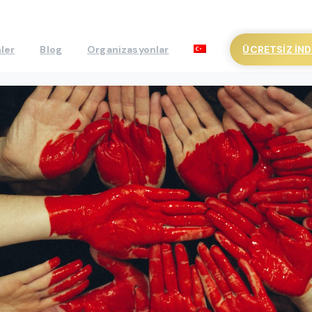
ÜCRETSIZ İND
ler
Blog
Organizasyonlar