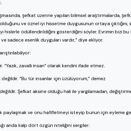
k.
̧masında, şefkat üzerine yapılan bilimsel araştırmalarda, şe
lduğunu ve öznel iyi hissetme duygusunun ortaya çıktığını, in
iyi hislerle ödüllendirildiğini gösterdiğini söyler. Evrimin bizi bu 
r ve sadece esenlik duyguları vardır,” diye ekliyor.
ıştırılabiliyor:
r. “Yazık, zavallı insan” olarak kendini ifade etmez.
 değildir. “Bu tür insanlar için üzülüyorum,” demez
eğildir. Şefkat aksine olduğu hali ile yargılamadan, değiştir
ak paylaşmak ve onu hafifletmeyi isteyip bunun için eyleme g
ığı anda kalp dört özgün niteliğini sergiler: