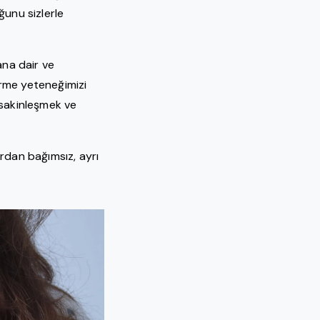
unu sizlerle
ana dair ve
verme yeteneğimizi
, sakinleşmek ve
ardan bağımsız, ayrı