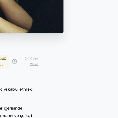
syon
24 Ocak
2023
Yaşam
cıyı kabul etmek;
r içerisinde
almanın ve şefkat