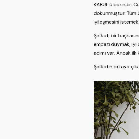
KABUL’ü barındır. Ce
dokunmuştur. Tüm bu
iyileşmesini istemekt
Şefkat; bir başkası
empati duymak, iyi 
adımı var. Ancak il
Şefkatin ortaya çıkab