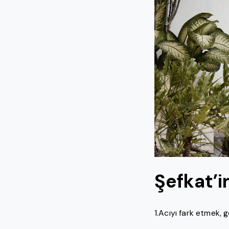
Şefkat’i
1.Acıyı fark etmek, 