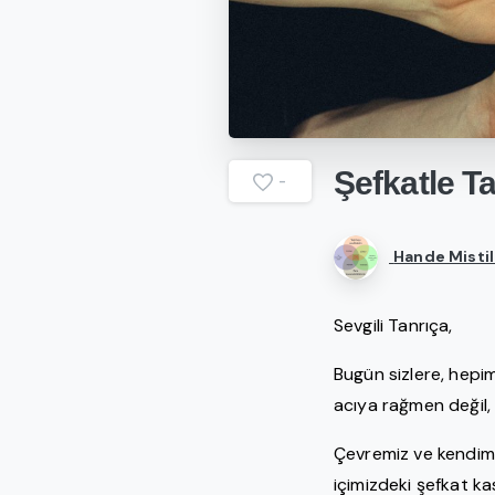
Şefkatle
Ta
-
Hande Mistil
Sevgili Tanrıça,
Bugün sizlere, hepimi
acıya rağmen değil
Çevremiz ve kendimiz
içimizdeki şefkat ka