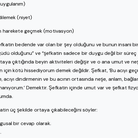
(duygulanım)
dilemek (niyet)
çin harekete geçmek (motivasyon)
efkatin bedende var olan bir şey olduğunu ve bunun insani bir
üdü olduğunu” ve “şefkatin sadece bir duygu değil bir süreç 
taya çıktığında beyin aktiviteleri değişir ve o ana umut ve neş
in için kötü hissediyorum demek değildir. Şefkat, ‘Bu acıyı geç
 acıyı dindirmenin ve bu acının ortasında neşe, anlam, bağla
nıyorum.’ Demektir. Şefkatin içinde umut var ve şefkat fizyo
rumda.
atin üç şekilde ortaya çıkabileceğini söyler:
gusal bir cevap olarak.
.