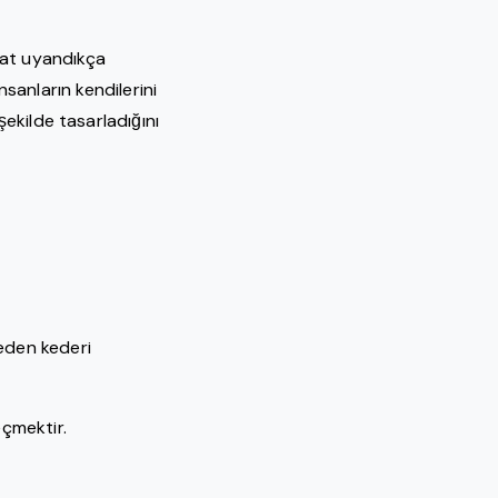
fkat uyandıkça
sanların kendilerini
şekilde tasarladığını
meden kederi
eçmektir.