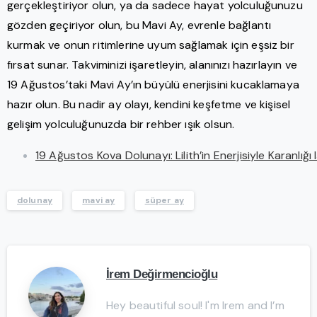
gerçekleştiriyor olun, ya da sadece hayat yolculuğunuzu
gözden geçiriyor olun, bu Mavi Ay, evrenle bağlantı
kurmak ve onun ritimlerine uyum sağlamak için eşsiz bir
fırsat sunar. Takviminizi işaretleyin, alanınızı hazırlayın ve
19 Ağustos’taki Mavi Ay’ın büyülü enerjisini kucaklamaya
hazır olun. Bu nadir ay olayı, kendini keşfetme ve kişisel
gelişim yolculuğunuzda bir rehber ışık olsun.
19 Ağustos Kova Dolunayı: Lilith’in Enerjisiyle Karanlığ
dolunay
mavi ay
süper ay
İrem Değirmencioğlu
Hey beautiful soul! I'm Irem and I’m