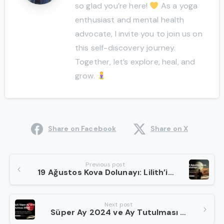
so glad you’re here!
As a yoga
enthusiast and mental health
advocate, I invite you to join us on
this self-discovery journey.
Together, let’s explore, heal, and
grow.
Share on Facebook
Share on X
Continue
Previous post
19 Ağustos Kova Dolunayı: Lilith’in Enerjisiyle Karanlığı Işığa Dönüştürün
Reading
Next post
Süper Ay 2024 ve Ay Tutulması Neden 17 Eylül’de Sizi Dramatik Şekilde Değiştirecek?