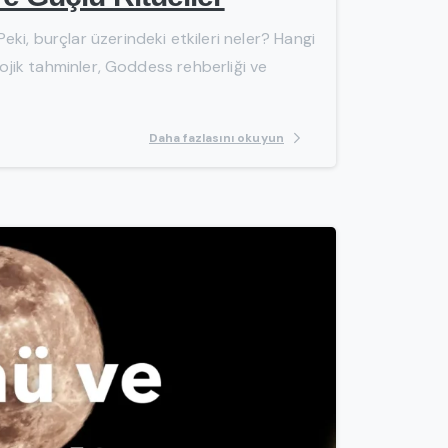
ki, burçlar üzerindeki etkileri neler? Hangi
lojik tahminler, Goddess rehberliği ve
Daha fazlasını okuyun