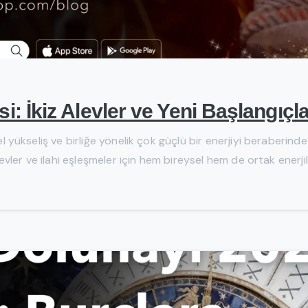
si: İkiz Alevler ve Yeni Başlangıçl
tüel yükseliş ve birliğe yönelik çok güçlü bir enerjiyi beraberi
levler ve ilahi eşleşmeler için hem bireysel hem de ortak enerjile