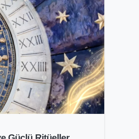
-
ve Güçlü Ritüeller