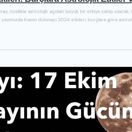
, özellikle astrolojik açıdan büyük bir etkiye sahip olacak. Pe
? Bu yazımızda Kasım dolunayı 2024 etkileri, burçlara göre astro