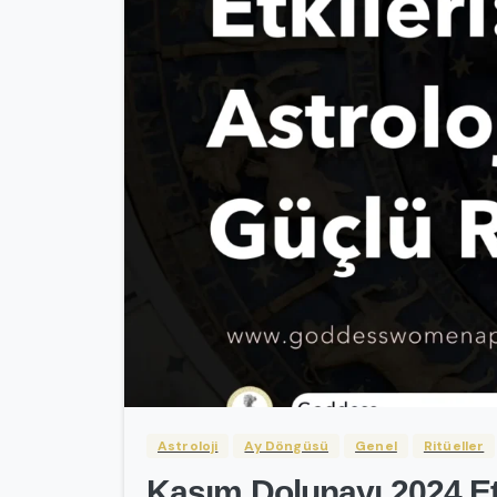
Astroloji
Ay Döngüsü
Genel
Ritüeller
Kasım Dolunayı 2024 Etki