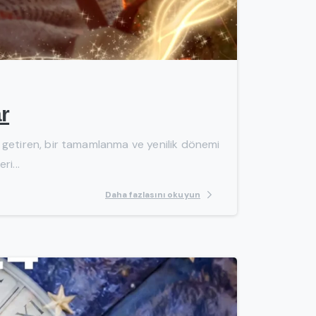
-
ar
nde getiren, bir tamamlanma ve yenilik dönemi
ri...
Daha fazlasını okuyun