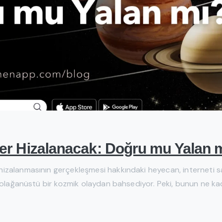
er Hizalanacak: Doğru mu Yalan 
izalanmasının gerçekleşmesi hakkındaki heyecan, interneti 
n olağanüstü bir kozmik olaydan bahsediyor. Peki, bunun ne 