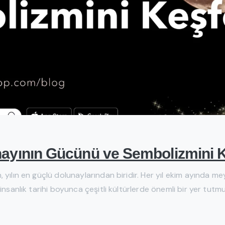
nayının Gücünü ve Sembolizmini 
, yılın en güçlü dolunaylarından biridir. Her yıl ekim ayında
sanlık tarihi boyunca çeşitli kültürlerde önemli bir yer tutmuştu