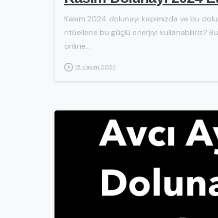
Kasım 2024 dolunayı kapımızda ve bu dolunay
ritüellerle bu güçlü enerjiyi kullanabiliriz
online...
15 Kasım 2024