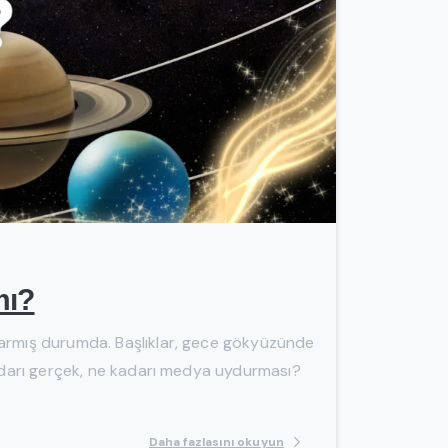
-
mı?
sarmış durumda. Başlıklar, gece gökyüzünde
kadarı gerçek, ne kadarı medya uydurması?
Daha fazlasını okuyun