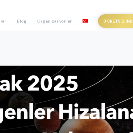
ÜCRETSIZ İND
ler
Blog
Organizasyonlar