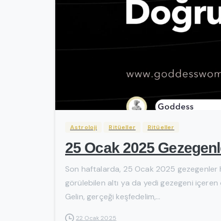
Astroloji
Ritüeller
Ritüeller
25 Ocak 2025 Gezegenl
Son haftalarda, 25 Ocak 2025 gezegenler h
görülebilen altı ya da yedi gezegeni içere
Gelin, gerçeği keşfedelim,...
22 Ocak 2025