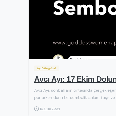
Ay Döngüsü
Avcı Ayı: 17 Ekim Dolu
Avcı Ayı, sonbaharın ortasında gerçekleşen
parlarken derin bir sembolik anlam taşır ve in
16 Ekim 2024