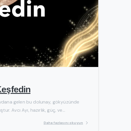
-
Keşfedin
 meydana gelen bu dolunay, gökyüzünde
r. Avcı Ayı, hazırlık, güç, ve...
Daha fazlasını okuyun