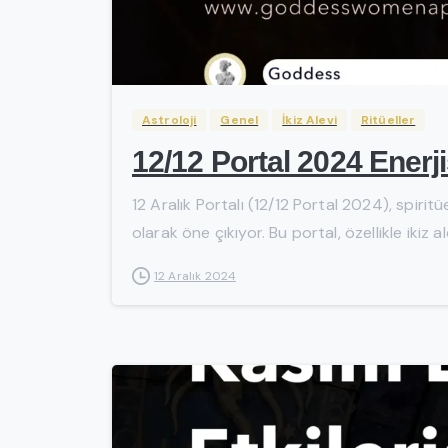
Astroloji
Genel
İkiz Alevi
Ritüeller
12/12 Portal 2024 Enerji
12 Aralık Portalı (12/12 Portal 2024), spiri
olarak öne çıkıyor. Bu portal, özellikle ikiz a
12 Aralık 2024