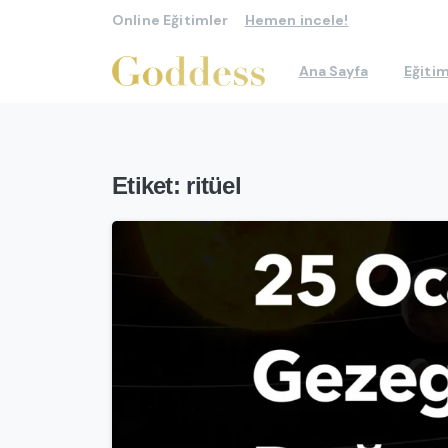
Online Eğitimler
Hemen incele!
Ana Sayfa
Eğitim
Etiket:
ritüel